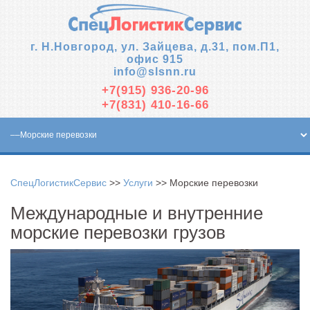
г. Н.Новгород, ул. Зайцева, д.31, пом.П1,
офис 915
info@slsnn.ru
+7(915)
936-20-96
+7(831)
410-16-66
СпецЛогистикСервис
>>
Услуги
>> Морские перевозки
Международные и внутренние
морские перевозки грузов